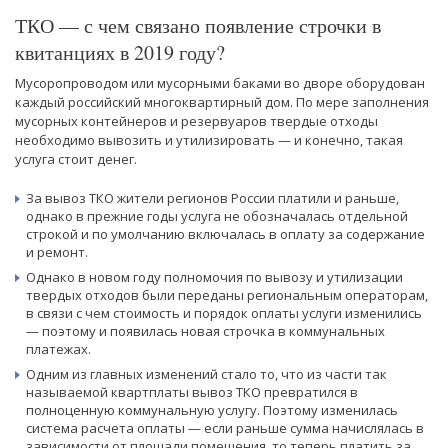
ТКО — с чем связано появление строчки в
квитанциях в 2019 году?
Мусоропроводом или мусорными баками во дворе оборудован
каждый российский многоквартирный дом. По мере заполнения
мусорных контейнеров и резервуаров твердые отходы
необходимо вывозить и утилизировать — и конечно, такая
услуга стоит денег.
За вывоз ТКО жители регионов России платили и раньше,
однако в прежние годы услуга не обозначалась отдельной
строкой и по умолчанию включалась в оплату за содержание
и ремонт.
Однако в новом году полномочия по вывозу и утилизации
твердых отходов были переданы региональным операторам,
в связи с чем стоимость и порядок оплаты услуги изменились
— поэтому и появилась новая строчка в коммунальных
платежах.
Одним из главных изменений стало то, что из части так
называемой квартплаты вывоз ТКО превратился в
полноценную коммунальную услугу. Поэтому изменилась
система расчета оплаты — если раньше сумма начислялась в
зависимости от площади помещения, то теперь платить за