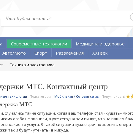
а
Современные технологии
Медицина и здоровье
Авто/Мото
Спорт
Развлечения
XXI век
ет
Техника и электроника
ддержки МТС. Контактный центр
ные технологии
Подкатегория:
Мобильная / Сотовая связь
Популярность
ддержка МТС.
и, случались такие ситуации, когда ваш телефон стал «кушать» мног
икому особо не звонили, а уже сегодня вам пишут, что на вашем бал
чены какие-то услуги. В такой ситуации нужно срочно звонить опера
ки так и будут «утекать» в никуда.