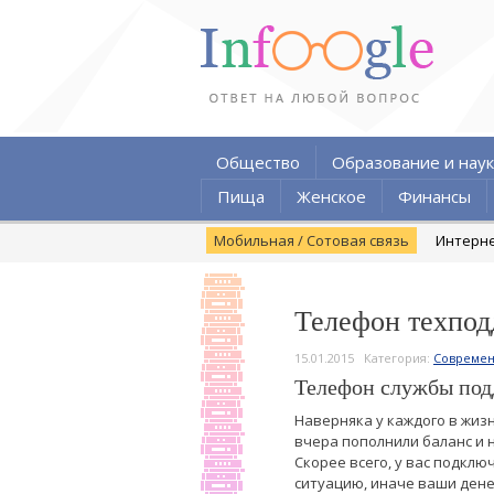
Общество
Образование и наук
Пища
Женское
Финансы
Мобильная / Сотовая связь
Интерн
Телефон техпо
15.01.2015
Категория:
Современ
Телефон службы по
Наверняка у каждого в жизн
вчера пополнили баланс и н
Скорее всего, у вас подклю
ситуацию, иначе ваши денеж