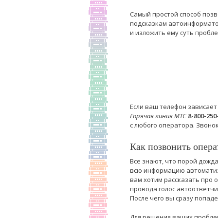
Самый простой способ поз
подсказкам автоинформатор
и изложить ему суть пробл
Если ваш телефон зависает
Горячая линия МТС
8-800-250
с любого оператора. Звоно
Как позвонить опера
Все знают, что порой дожд
всю информацию автоматиз
вам хотим рассказать про о
провода голос автоответчик
После чего вы сразу попаде
Для решения ваших проблем