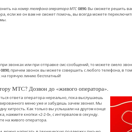
вонить на
номер телефона оператора МТС
0890
. Вы сможете решить в
а, если же он вам не сможет помочь, вы всегда можете переключит
емы.
 при звонках или при отправке смс-сообщений, то можете смело зво
-0890
, причем звонок вы можете совершить с любого телефона, в том
к на горячую линию бесплатный!
тору МТС? Дозвон до «живого оператора».
аться ответа оператора нереально, пока выслушаешь
ированного меню уже и забудешь зачем звонил. Мы
дну хитрость. Как только вы услышали на другом конце
а, нажмите кнопки «2-2-0», с интервалом в секунду.
те на живого оператора.
, можно написать в техническую поддержку письмо,