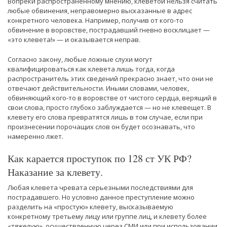
Вопреки распространенному мнению, клеветой нельзя считать
любые обвинения, неправомерно высказанные в адрес
конкретного человека. Например, получив от кого-то
обвинение в воровстве, пострадавший гневно восклицает —
«это клевета!» — и оказывается неправ.
Согласно закону, любые ложные слухи могут
квалифицироваться как клевета лишь тогда, когда
распространитель этих сведений прекрасно знает, что они не
отвечают действительности. Иными словами, человек,
обвиняющий кого-то в воровстве от чистого сердца, верящий в
свои слова, просто глубоко заблуждается — но не клевещет. В
клевету его слова превратятся лишь в том случае, если при
произнесении порочащих слов он будет осознавать, что
намеренно лжет.
Как карается проступок по 128 ст УК РФ?
Наказание за клевету.
Любая клевета чревата серьезными последствиями для
пострадавшего. Но условно данное преступление можно
разделить на «простую» клевету, высказываемую
конкретному третьему лицу или группе лиц, и клевету более
«тяжелую», осуществленную через СМИ или при использовании