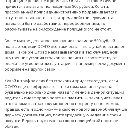
в принципе решил не оформлять ОСАГО — в таком случае
придется заплатить полноценные 800 рублей. Кстати,
просроченный полис административно приравнивается к
отсутствию такового — если время действия документа
истекло, а Вы не озаботились переоформлением, то
рассчитывать на снисхождение полицейского не стоит.
Более мягкое денежное наказание в размере 500 рублей
полагается, если ОСАГО все-таки есть — но случайно оставлен
дома. Такой же штраф накладывается и в тех случаях, если
внутренние условия страхового полиса не соответствуют
реальным условиям эксплуатации — например, если документ
оформлен на другой сезон.
Какой штраф за езду без страховки придется отдать, если
ОСАГО еще не оформлялся — но и сама машина куплена
буквально несколько дней назад? Именно в данной ситуации
водитель имеет право вовсе не платить — закон учитывает,
что оформить страховку мгновенно попросту невозможно.
Правда, есть и одно «но» — в салоне нового автомобиля лучше
держать документацию, подтверждающую недавние сроки
покупки. Верить водителю на слово полицейский вовсе не
обязан.