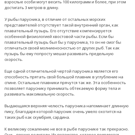
взрослые особи могут весить 100 килограмм и более, при этом
достигать 3 метров в длину.
У рыбы парусника, в отличие от остальных морских
представителей отсутствует такой внутренний орган, как
плавательный пузырь. Его отсутствие компенсируется
особенной физиологией хвостовой части рыбы. Если бы
плавательный пузырь был бы у парусника, то он не смог бы
отличаться своей молниеносностью от других рыб. Так как
пузырь бы ему попросту мешал развивать предельную
скорость.
Еще одной отличительной чертой парусника является его
способность прятать свой большой плавник в углубление на
спине. Остальные плавники прячутся так же. Эта особенность
позволяет паруснику принимать обтекаемую форму тела и
развивать максимальную скорость.
Выдающаяся верхняя челюсть парусника напоминает длинную
пику, благодаря которой парусник очень умело охотится на
таких рыб как скумбрия, сардина.
К великому сожалению не все в рыбе паруснике так прекрасно.
Они – плохие родители. Их потомство, которое появляется