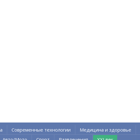
а
Современные технологии
Медицина и здоровье
Авто/Мото
Спорт
Развлечения
XXI век