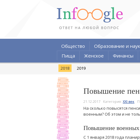
Общество
Образование и наук
Пища
Женское
Финансы
2018
2019
Повышение пенс
21.12.2017
Категория:
XXI век
П
На сколько повысятся пенси
военным? Об этом и не толь
Повышение военных п
С 1 января 2018 года план