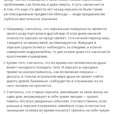
проблемами, как болезнь и даже смерть. А суть заключается
в том, что еще сто-двести лет назад зеркала не были таким
уж повседневным предметом обихода — люди придавали им
глубокое мистическое значение.
Например, считалось, что зеркальная поверхность является
своего рода порталом в другой мир. И если днем никакой
опасности зеркало не представляет, то в ночной период силы,
таящиеся за амальгамой, активизируются. Живущие в
зеркале сущности могут наблюдать за спящими, и если их
намерения недружелюбны, то для хозяев дома это закончится
красочными кошмарами.
Кроме того, считалось, что во время сна человеческая душа
может ненадолго покидать тело. И зеркало в народных
приметах рассматривалось, как возможная ловушка —
дескать, в тонком астральном мире душа не сможет найти
дорогу домой, буквально «заблудится» в отражении, из-за
чего человек не проснется.
Считалось, что старые зеркала, сменившие за свою жизнь не
один дом, аккумулируют в себе чужие эмоции — хранят
память обо всех увиденных событиях. Соответственно, если
раньше в зеркале отражались семейные ссоры и несчастья,
нынешние хозяева во время сна могут принять на себя чужую