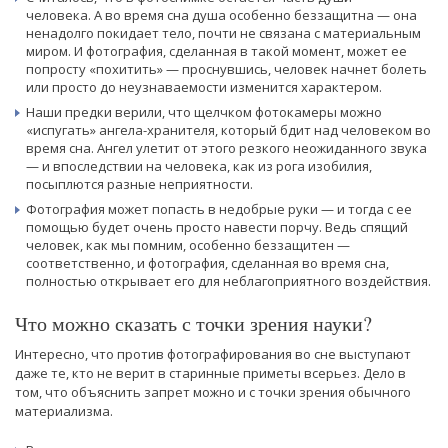
человека. А во время сна душа особенно беззащитна — она
ненадолго покидает тело, почти не связана с материальным
миром. И фотография, сделанная в такой момент, может ее
попросту «похитить» — проснувшись, человек начнет болеть
или просто до неузнаваемости изменится характером.
Наши предки верили, что щелчком фотокамеры можно
«испугать» ангела-хранителя, который бдит над человеком во
время сна. Ангел улетит от этого резкого неожиданного звука
— и впоследствии на человека, как из рога изобилия,
посыплются разные неприятности.
Фотография может попасть в недобрые руки — и тогда с ее
помощью будет очень просто навести порчу. Ведь спящий
человек, как мы помним, особенно беззащитен —
соответственно, и фотография, сделанная во время сна,
полностью открывает его для неблагоприятного воздействия.
Что можно сказать с точки зрения науки?
Интересно, что против фотографирования во сне выступают
даже те, кто не верит в старинные приметы всерьез. Дело в
том, что объяснить запрет можно и с точки зрения обычного
материализма.