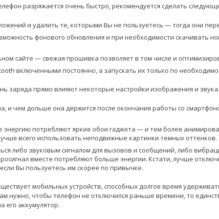
 телефон разряжается очень быстро, рекомендуется сделать следующ
ложений и удалить те, которыми Вы не пользуетесь — тогда они пер
зможность фонового обновления и при необходимости скачивать н
ном сайте — свежая прошивка позволяет в том числе и оптимизиро
uetooth включенными постоянно, а запускать их только по необходимо
нь заряда прямо влияют некоторые настройки изображения и звука
на, и чем дольше она держится после окончания работы со смартфо
 энергию потребляют яркие обои гаджета — и тем более анимирова
лучше всего использовать неподвижные картинки темных оттенков.
ся либо звуковым сигналом для вызовов и сообщений, либо вибраци
бросигнал вместе потребляют больше энергии. Кстати, лучше отклю
если Вы пользуетесь им скорее по привычке.
существует мобильных устройств, способных долгое время удерживат
Вам нужно, чтобы телефон не отключился раньше времени, то единс
а его аккумулятор.