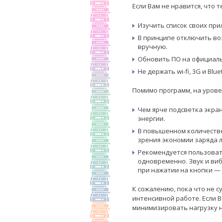
Если Вам не нравится, что
Изучить список своих при
В принципе отключить во
вручную.
Обновить ПО на официаль
Не держать wi-fi, 3G и Bl
Помимо программ, на урове
Чем ярче подсветка экра
энергии.
В повышенном количестве
зрения экономии заряда 
Рекомендуется пользовать
одновременно. Звук и ви
при нажатии на кнопки — 
К сожалению, пока что не 
интенсивной работе. Если 
минимизировать нагрузку н