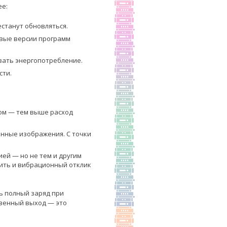
ее:
естанут обновляться.
овые версии программ
вать энергопотребление.
сти.
.
ном — тем выше расход
нные изображения. С точки
ей — но не тем и другим
чить и вибрационный отклик
ь полный заряд при
твенный выход — это