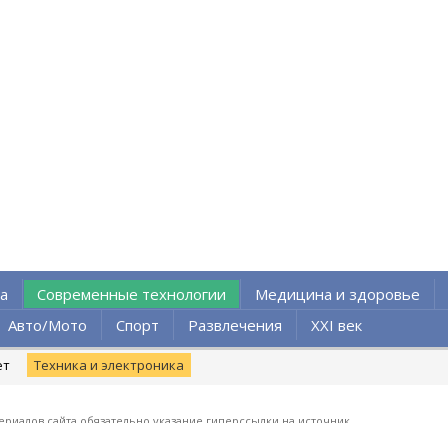
а
Современные технологии
Медицина и здоровье
Авто/Мото
Спорт
Развлечения
XXI век
ет
Техника и электроника
ериалов сайта обязательно указание гиперссылки на источник.
ент используется версия сайта 1.1.