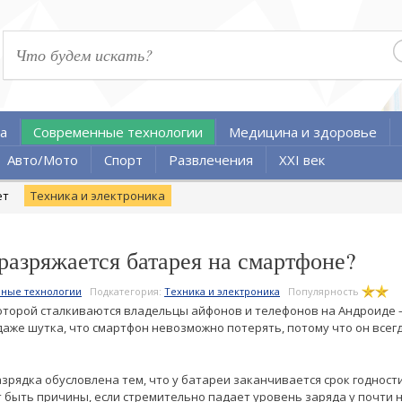
а
Современные технологии
Медицина и здоровье
Авто/Мото
Спорт
Развлечения
XXI век
ет
Техника и электроника
разряжается батарея на смартфоне?
ные технологии
Подкатегория:
Техника и электроника
Популярность
которой сталкиваются владельцы айфонов и телефонов на Андроиде
даже шутка, что смартфон невозможно потерять, потому что он всегд
зрядка обусловлена тем, что у батареи заканчивается срок годност
ут быть причины, если стремительно падает уровень заряда у почти 