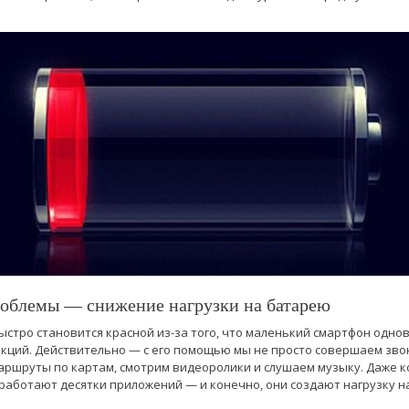
облемы — снижение нагрузки на батарею
ыстро становится красной из-за того, что маленький смартфон одн
кций. Действительно — с его помощью мы не просто совершаем звон
ршруты по картам, смотрим видеоролики и слушаем музыку. Даже к
 работают десятки приложений — и конечно, они создают нагрузку н