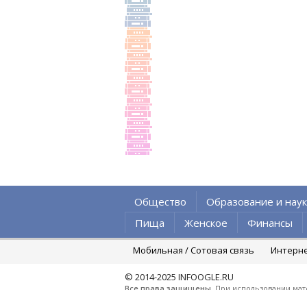
Общество
Образование и наук
Пища
Женское
Финансы
Мобильная / Сотовая связь
Интерн
© 2014-2025
INFOOGLE.RU
Все права защищены
. При использовании мат
Почта для связи:
adv@infoogle.ru
. В данный мом