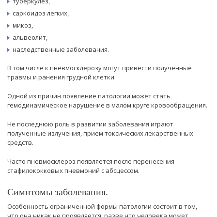
туберкулез,
саркоидоз легких,
микоз,
альвеолит,
наследственные заболевания.
В том числе к пневмосклерозу могут привести полученные
травмы и ранения грудной клетки.
Одной из причин появление патологии может стать
гемодинамическое нарушение в малом круге кровообращения.
Не последнюю роль в развитии заболевания играют
полученные излучения, прием токсических лекарственных
средств.
Часто пневмосклероз появляется после перенесения
стафилококковых пневмоний с абсцессом.
Симптомы заболевания.
Особенность ограниченной формы патологии состоит в том,
что она никак не проявляется, разве что человека может