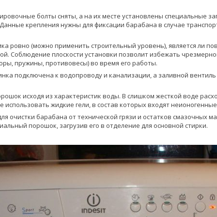
ировочные болты сняты, а на их месте установлены специальные за
. Данные крепления нужны для фиксации барабана в случае транспо
ика ровно (можно применить строительный уровень), является ли по
й. Соблюдение плоскости установки позволит избежать чрезмерно
оры, пружины, противовесы) во время его работы.
инка подключена к водопроводу и канализации, а заливной вентиль
ошок исходя из характеристик воды. В слишком жесткой воде расхо
е использовать жидкие гели, в состав которых входят неионогенные
для очистки барабана от технической грязи и остатков смазочных ма
альный порошок, загрузив его в отделение для основной стирки.