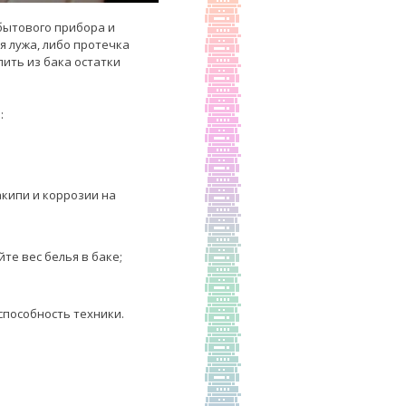
 бытового прибора и
я лужа, либо протечка
лить из бака остатки
:
кипи и коррозии на
те вес белья в баке;
способность техники.