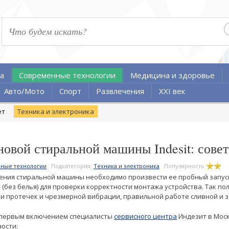
а
Современные технологии
Медицина и здоровье
Авто/Мото
Спорт
Развлечения
XXI век
ет
Техника и электроника
новой стиральной машины Indesit: сове
ные технологии
Подкатегория:
Техника и электроника
Популярность
ения стиральной машины необходимо произвести ее пробный запуск
 (без белья) для проверки корректности монтажа устройства. Так п
ии протечек и чрезмерной вибрации, правильной работе сливной и 
 первым включением специалисты
сервисного центра
Индезит в Мос
ости: