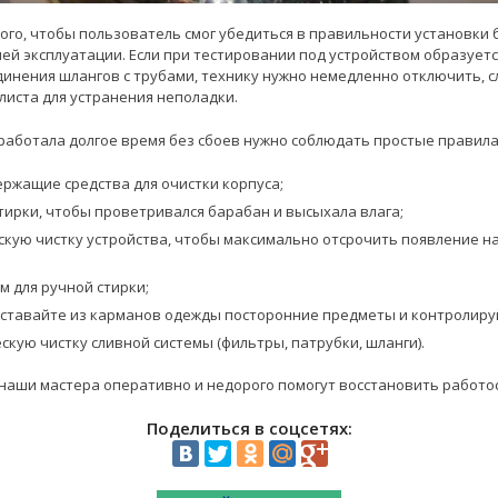
того, чтобы пользователь смог убедиться в правильности установки
ей эксплуатации. Если при тестировании под устройством образуетс
динения шлангов с трубами, технику нужно немедленно отключить, с
листа для устранения неполадки.
аботала долгое время без сбоев нужно соблюдать простые правила
ржащие средства для очистки корпуса;
тирки, чтобы проветривался барабан и высыхала влага;
кую чистку устройства, чтобы максимально отсрочить появление на
 для ручной стирки;
оставайте из карманов одежды посторонние предметы и контролируй
кую чистку сливной системы (фильтры, патрубки, шланги).
наши мастера оперативно и недорого помогут восстановить работо
Поделиться в соцсетях: