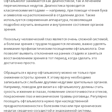
Офтальмолог занимается как диагностикой, так и лечением
перечисленных недугов. Диагностика проводится
классическими методами — например, при помощи чтения букв
и символов на расположенной в отдалении доске. Также
используется современная аппаратура, позволяющая
подробно изучить внешнее и внутреннее состояние органов
зрения.
Поскольку человеческий глаз является очень сложной системой,
а болезни зрения с трудом поддаются лечению, важно уделять
внимание профилактическим посещениям офтальмолога. Они
позволят выявить отклонения на ранних стадиях и заняться
восстановлением зрения в тот период, когда сделать это
достаточно просто.
Обращаться к врачу-офтальмологу можно не только при
снижении остроты зрения. К этому врачу необходимо
записываться с любыми другими недугами зрительных органов.
Например, поводом для визита к офтальмологу должны стать
сухость и жжение в глазах, появление слезоточивости и отеков,
покраснение глаз и механические травмы роговицы. Регулярно
посещать офтальмолога нужно при наследственной
предрасположенности к болезням глаз или при хронических
недугах сердечно-сосудистой и эндокринной системы.