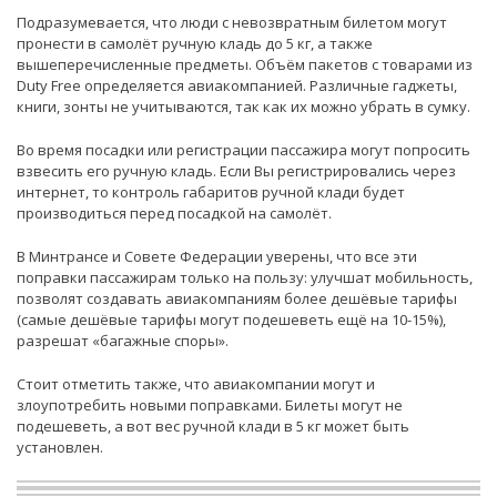
Подразумевается, что люди с невозвратным билетом могут
пронести в самолёт ручную кладь до 5 кг, а также
вышеперечисленные предметы. Объём пакетов с товарами из
Duty Free определяется авиакомпанией. Различные гаджеты,
книги, зонты не учитываются, так как их можно убрать в сумку.
Во время посадки или регистрации пассажира могут попросить
взвесить его ручную кладь. Если Вы регистрировались через
интернет, то контроль габаритов ручной клади будет
производиться перед посадкой на самолёт.
В Минтрансе и Совете Федерации уверены, что все эти
поправки пассажирам только на пользу: улучшат мобильность,
позволят создавать авиакомпаниям более дешёвые тарифы
(самые дешёвые тарифы могут подешеветь ещё на 10-15%),
разрешат «багажные споры».
Стоит отметить также, что авиакомпании могут и
злоупотребить новыми поправками. Билеты могут не
подешеветь, а вот вес ручной клади в 5 кг может быть
установлен.