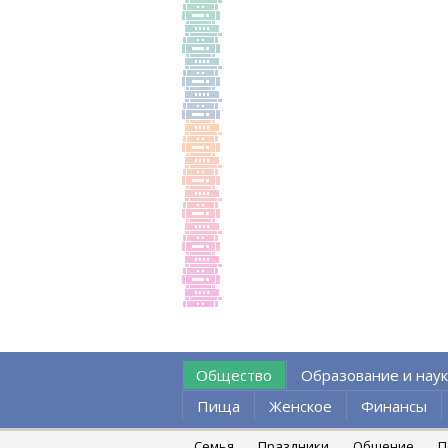
Общество
Образование и наук
Пища
Женское
Финансы
Семья
Праздники
Общение
П