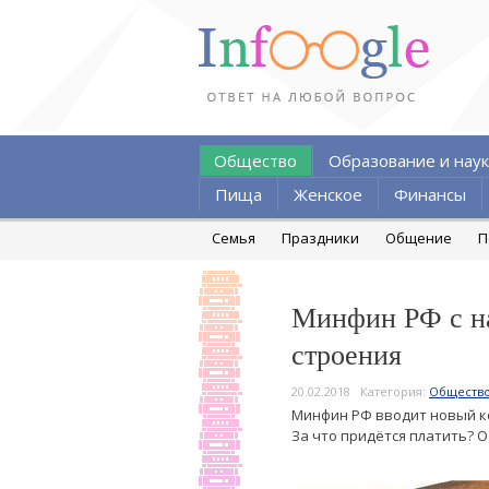
Общество
Образование и наук
Пища
Женское
Финансы
Семья
Праздники
Общение
П
Минфин РФ с на
строения
20.02.2018
Категория:
Обществ
Минфин РФ вводит новый ко
За что придётся платить? 