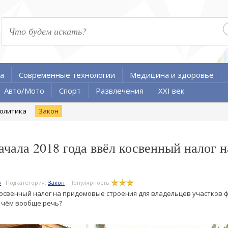
а
Современные технологии
Медицина и здоровье
Авто/Мото
Спорт
Развлечения
XXI век
олитика
Закон
чала 2018 года ввёл косвенный налог 
о
Подкатегория:
Закон
Популярность
свенный налог на придомовые строения для владельцев участков физ
О чём вообще речь?