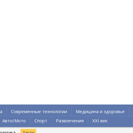
а
Современные технологии
Медицина и здоровье
Авто/Мото
Спорт
Развлечения
XXI век
олитика
Закон