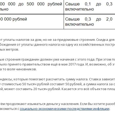
 уплаты налогов за дом, но не за придомовые строения. Скидка дл
ождения от уплаты данного налога на одну из хозяйственных постро
ных метров.
ые строения гражданин должен уже начиная с этого года. При этом 
было принято правительством ещё в мае 2017 года. И, возможно, об э
на то воля чиновников.
дексы, которые помогают рассчитать сумму налога. Ставка зависит
у стоимостью 50 тысяч рублей составит 50 рублей, а сумма налога за
й, может составить 20 тысяч рублей. Касается это всё объектов пл
тём продолжают изыматься деньги у населения. Если Вы хотите разо
акомиться с
социально-экономическими последствиями инфляции
.