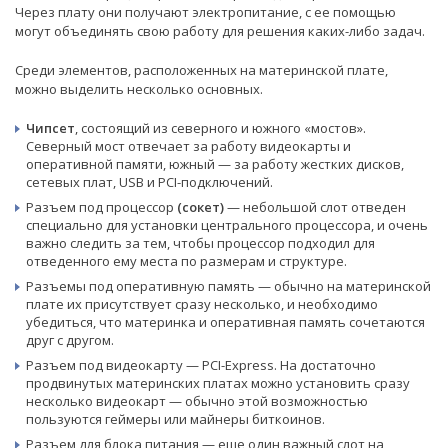
Через плату они получают электропитание, с ее помощью
могут объединять свою работу для решения каких-либо задач.
Среди элементов, расположенных на материнской плате,
можно выделить несколько основных.
Чипсет
, состоящий из северного и южного «мостов».
Северный мост отвечает за работу видеокарты и
оперативной памяти, южный — за работу жестких дисков,
сетевых плат, USB и PCI-подключений.
Разъем под процессор
(сокет)
— небольшой слот отведен
специально для установки центрального процессора, и очень
важно следить за тем, чтобы процессор подходил для
отведенного ему места по размерам и структуре.
Разъемы под оперативную память — обычно на материнской
плате их присутствует сразу несколько, и необходимо
убедиться, что материнка и оперативная память сочетаются
друг с другом.
Разъем под видеокарту — PCI-Express. На достаточно
продвинутых материнских платах можно установить сразу
несколько видеокарт — обычно этой возможностью
пользуются геймеры или майнеры биткоинов.
Разъем для блока питания — еще один важный слот на