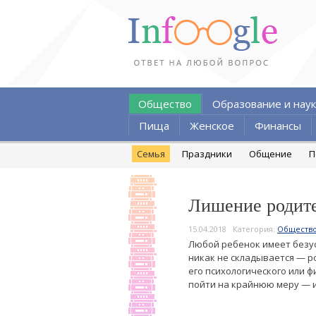
Общество
Образование и наук
Пища
Женское
Финансы
Семья
Праздники
Общение
П
Лишение родите
15.04.2018
Категория:
Обществ
Любой ребенок имеет безус
никак не складывается — р
его психологического или 
пойти на крайнюю меру — и 