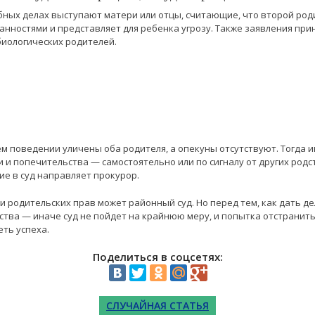
бных делах выступают матери или отцы, считающие, что второй род
занностями и представляет для ребенка угрозу. Также заявления при
иологических родителей.
м поведении уличены оба родителя, а опекуны отсутствуют. Тогда
и и попечительства — самостоятельно или по сигналу от других родс
ие в суд направляет прокурор.
 родительских прав может районный суд. Но перед тем, как дать дел
ства — иначе суд не пойдет на крайнюю меру, и попытка отстранить
еть успеха.
Поделиться в соцсетях:
СЛУЧАЙНАЯ СТАТЬЯ