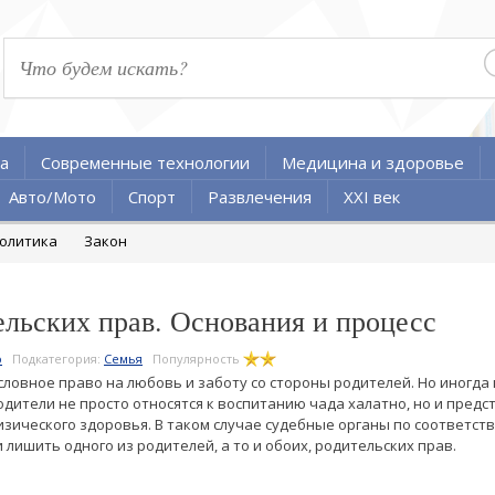
а
Современные технологии
Медицина и здоровье
Авто/Мото
Спорт
Развлечения
XXI век
олитика
Закон
льских прав. Основания и процесс
о
Подкатегория:
Семья
Популярность
ловное право на любовь и заботу со стороны родителей. Но иногда
одители не просто относятся к воспитанию чада халатно, но и предс
физического здоровья. В таком случае судебные органы по соответс
лишить одного из родителей, а то и обоих, родительских прав.