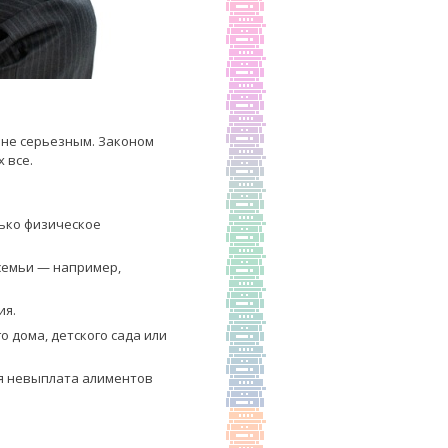
йне серьезным. Законом
 все.
ько физическое
семьи — например,
ия.
 дома, детского сада или
ая невыплата алиментов