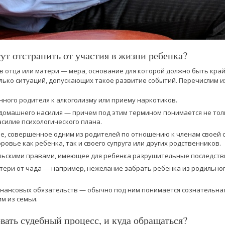
гут отстранить от участия в жизни ребенка?
 отца или матери — мера, основание для которой должно быть кра
лько ситуаций, допускающих такое развитие событий. Перечислим их
ного родителя к алкоголизму или приему наркотиков.
омашнего насилия — причем под этим термином понимается не тол
асилие психологического плана.
, совершенное одним из родителей по отношению к членам своей 
ровье как ребенка, так и своего супруга или других родственников.
ьскими правами, имеющее для ребенка разрушительные последств
тери от чада — например, нежелание забрать ребенка из родильного
инансовых обязательств — обычно под ним понимается сознательн
м из семьи.
ать судебный процесс, и куда обращаться?