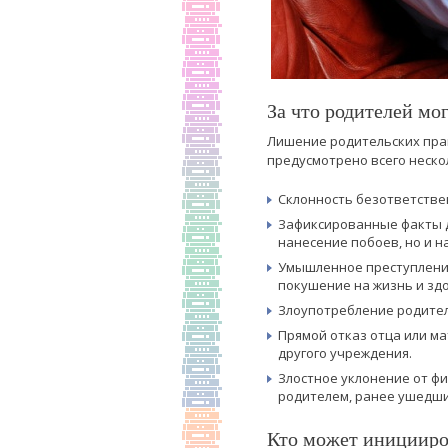
За что родителей мо
Лишение родительских прав
предусмотрено всего неско
Склонность безответствен
Зафиксированные факты д
нанесение побоев, но и н
Умышленное преступление
покушение на жизнь и здо
Злоупотребление родител
Прямой отказ отца или ма
другого учреждения.
Злостное уклонение от ф
родителем, ранее ушедши
Кто может иницииров