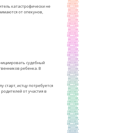
итель катастрофически не
нимаются от опекунов,
 инициировать судебный
твенников ребенка. В
у старт, истцу потребуется
 родителей от участия в