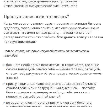
или инсультом, для устранения приступов может
использоваться хирургическое вмешательство.
Приступ эпилепсии что делать?
Когда человек внезапно падает на землю и начинает биться в
судорогах, совершенно понятно, что ему нужно помочь. Но не
все знают, что именно надо делать — а если и знают, от
растерянности это можно забыть.
Что делать если у человека
приступ эпилепсии?
Вот действия, которые могут облегчить эпилептический
припадок:
больного необходимо переместить в такое место, где он не
сможет навредить самому себе — иными словами, оттащить
от всех твердых углов и острых предметов, которые он может
задеть;
приступ эпилепсии чаще всего сопровождается обильным
слюноотделением и затрудненным дыханием — поэтому
больного нужно перевернуть набок, чтобы он не смог
поперхнуться собственной слюной;
во время эпилептического приступа челюсти больного
судорожно сжимаются — если получится, между зубами