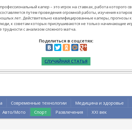
о профессиональный капер – это игрок на ставках, работа которого с
составляется путем проведения огромной работы, изучения котиро
рошлых лет. Действительно квалифицированные каперы, прогнозы 
люди, к советам которых прислушиваются не только начинающие игр
трудности с анализом сложного матча.
Поделиться в соцсетях:
СЛУЧАЙНАЯ СТАТЬЯ
а
Современные технологии
Медицина и здоровье
Авто/Мото
Спорт
Развлечения
XXI век