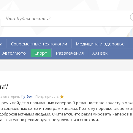
а
Современные технологии
Медицина и здоровье
Авто/Мото
Спорт
Развлечения
XXI век
ры?
дкатегория:
Футбол
Популярность
е речь пойдёт о нормальных каперах. В реальности же зачастую мо
в социальных сетях и телеграм-каналах. Поэтому нередко слово «ка
едобросовестными людьми. Считается, что рекламировать каперов в
астоятельно рекомендует не увлекаться ставками.