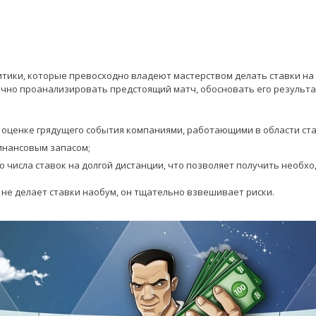
тики, которые превосходно владеют мастерством делать ставки на 
очно проанализировать предстоящий матч, обосновать его результат
оценке грядущего события компаниями, работающими в области ста
инансовым запасом;
 числа ставок на долгой дистанции, что позволяет получить необх
е делает ставки наобум, он тщательно взвешивает риски.