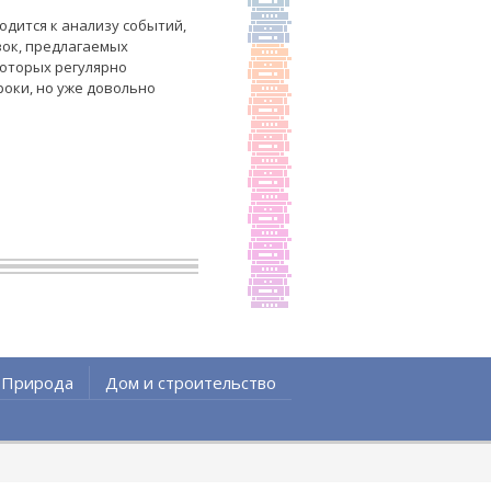
водится к анализу событий,
вок, предлагаемых
которых регулярно
оки, но уже довольно
Природа
Дом и строительство