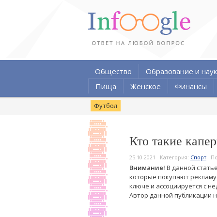
Общество
Образование и наук
Пища
Женское
Финансы
Футбол
Кто такие капе
25.10.2021
Категория:
Спорт
По
Внимание!
В данной стать
которые покупают рекламу 
ключе и ассоциируется с н
Автор данной публикации н