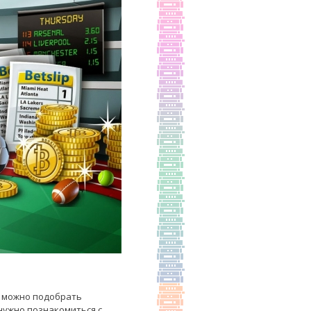
и можно подобрать
нужно познакомиться с