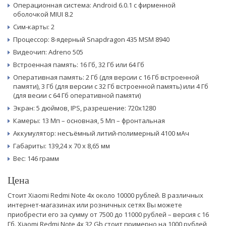
Операционная система: Android 6.0.1 с фирменной
оболочкой MIUI 8.2
Сим-карты: 2
Процессор: 8-ядерный Snapdragon 435 MSM 8940
Видеочип: Adreno 505
Встроенная память: 16 Гб, 32 Гб или 64 Гб
Оперативная память: 2 Гб (для версии с 16 Гб встроенной
памяти), 3 Гб (для версии с 32 Гб встроенной память) или 4 Гб
(для весии с 64 Гб оперативной памяти)
Экран: 5 дюймов, IPS, разрешение: 720x1280
Камеры: 13 Мп – основная, 5 Мп – фронтальная
Аккумулятор: несъёмный литий-полимерный 4100 мАч
Габариты: 139,24 х 70 х 8,65 мм
Вес: 146 грамм
Цена
Стоит Xiaomi Redmi Note 4x около 10000 рублей. В различных
интернет-магазинах или розничных сетях Вы можете
приобрести его за сумму от 7500 до 11000 рублей – версия с 16
Гб. Xiaomi Redmi Note 4x 32 Gb стоит примерно на 1000 рублей