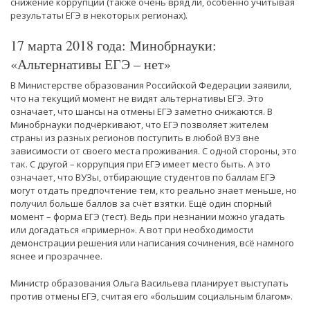
снижение коррупции (также очень вряд ли, особенно учитывая
результаты ЕГЭ в некоторых регионах).
17 марта 2018 года: Минобрнауки:
«Альтернативы ЕГЭ – нет»
В Министерстве образования Российской Федерации заявили,
что на текущий момент не видят альтернативы ЕГЭ. Это
означает, что шансы на отмены ЕГЭ заметно снижаются. В
Минобрнауки подчёркивают, что ЕГЭ позволяет жителем
страны из разных регионов поступить в любой ВУЗ вне
зависимости от своего места проживания. С одной стороны, это
так. С другой – коррупция при ЕГЭ имеет место быть. А это
означает, что ВУЗы, отбирающие студентов по баллам ЕГЭ
могут отдать предпочтение тем, кто реально знает меньше, но
получил больше баллов за счёт взятки. Ещё один спорный
момент – форма ЕГЭ (тест). Ведь при незнании можно угадать
или догадаться «примерно». А вот при необходимости
демонстрации решения или написания сочинения, всё намного
яснее и прозрачнее.
Министр образования Ольга Васильева планирует выступать
против отмены ЕГЭ, считая его «большим социальным благом».