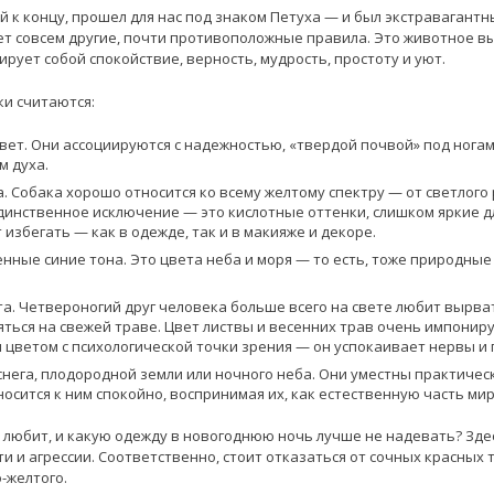
 к концу, прошел для нас под знаком Петуха — и был экстравагантн
ует совсем другие, почти противоположные правила. Это животное в
рует собой спокойствие, верность, мудрость, простоту и уют.
и считаются:
вет. Они ассоциируются с надежностью, «твердой почвой» под ногам
 духа.
. Собака хорошо относится ко всему желтому спектру — от светлого
инственное исключение — это кислотные оттенки, слишком яркие для
избегать — как в одежде, так и в макияже и декоре.
ные синие тона. Это цвета неба и моря — то есть, тоже природные
та. Четвероногий друг человека больше всего на свете любит вырват
яться на свежей траве. Цвет листвы и весенних трав очень импонир
цветом с психологической точки зрения — он успокаивает нервы и 
нега, плодородной земли или ночного неба. Они уместны практичес
носится к ним спокойно, воспринимая их, как естественную часть мир
е любит, и какую одежду в новогоднюю ночь лучше не надевать? Зде
 и агрессии. Соответственно, стоит отказаться от сочных красных т
-желтого.