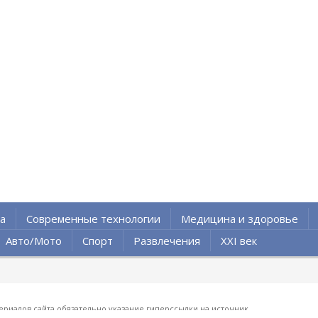
а
Современные технологии
Медицина и здоровье
Авто/Мото
Спорт
Развлечения
XXI век
ериалов сайта обязательно указание гиперссылки на источник.