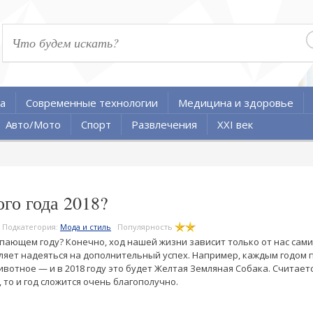
а
Современные технологии
Медицина и здоровье
Авто/Мото
Спорт
Развлечения
XXI век
го года 2018?
Подкатегория:
Мода и стиль
Популярность
пающем году? Конечно, ход нашей жизни зависит только от нас сами
яет надеяться на дополнительный успех. Например, каждым годом 
отное — и в 2018 году это будет Желтая Земляная Собака. Считается
 то и год сложится очень благополучно.