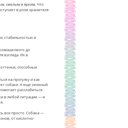
ым, смелым и ярким. Что
ыступает в роли хранителя
и, стабильностью и
 ромашкового до
 взгляда. Их в
 оттенки, способные
ься на прогулку и как
ует собаке. А еще зеленый
помогает расслабиться.
ки в любой ситуации — и
а.
сь все просто. Собака —
онов, от кислотно-