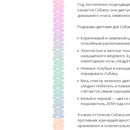
Год, постепенно подходящий
касается Собаки, она дикт
домашнего очага, символизи
Родными цветами для Собак
Коричневый и земляной ц
спокойным расположением
Золотистые и желтые тона
насыщенного медового. Ед
новогоднюю ночь следует 
Нежные голубые и насыщен
порадовать Собаку.
Весь спектр зеленого цве
следует побегать и повал
считается самым хорошим 
Белый и черный — цвета с
покровитель 2018 года от
А каких оттенков Собака н
противник кричащей яркости
оранжевого и ослепительно