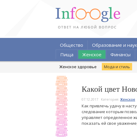
Общество
Образование и наук
Пища
Женское
Финансы
Женское здоровье
Мода и стиль
Какой цвет Ново
07.12.2017
Категория:
Женское
Как привлечь удачу в насту
следование которым позвол
управляет определенное жив
показать ей свое уважение,