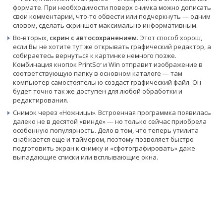
формате. При необходимости поверх снимка можно дописать
свои комментарии, что-то обвести или подчеркнуть — одним
словом, сделать скриншот максимально информативным.
Во-вторых,
скрин с автосохранением
. Этот способ хорош,
если Вы не хотите тут же открывать графический редактор, а
собираетесь вернуться к картинке немного позже.
Комбинация кнопок PrintScr и Win отправит изображение в
соответствующую папку в основном каталоге — там
компьютер самостоятельно создаст графический файл. Он
будет точно так же доступен для любой обработки и
редактирования.
Снимок через «Ножницы». Встроенная программка появилась
далеко не в десятой «винде» — но только сейчас приобрела
особенную популярность. Дело в том, что теперь утилита
снабжается еще и таймером, поэтому позволяет быстро
подготовить экран к снимку и «сфотографировать» даже
выпадающие списки или всплывающие окна.