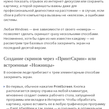
нужно показать отрывок из интернет-дискуссии или сохранить
картинку, а порой скриншоты важны даже для
профессиональной диагностики на расстоянии — в случае, если
сбои в работе компьютера вызваны не «железом», а ошибками
системы.
Любая Windows — вне зависимости от своего «номера» —
позволяет сделать скриншот сразу несколькими способами.
Несомненно, хотя бы один из них известен каждому — но
рассмотрим три базовых способа заскринить экран на
последней десятой версии.
Создание скринов через «ПринтСкрин» или
встроенные «Ножницы»
В основном люди прибегают к трем элементарным способам
заскринить экран.
Во-первых, обычное нажатие
PrintScreen
. Кнопка
располагается сверху справа на любой клавиатуре,
мгновенно создает снимок рабочего стола, запущенной
программы или вкладки в Интернете. Чтобы обработать
картинку, нужно вставить ее в любую графическую программу
— Paint, IrfanWiew и так далее — и сохранить в оптимальном