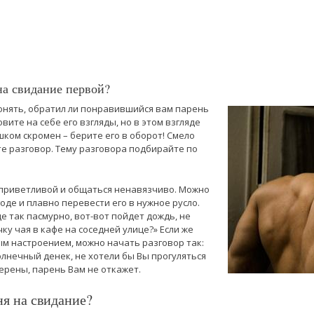
на свидание первой?
онять, обратил ли понравившийся вам парень
вите на себе его взгляды, но в этом взгляде
ком скромен – берите его в оборот! Смело
те разговор. Тему разговора подбирайте по
 приветливой и общаться ненавязчиво. Можно
оде и плавно перевести его в нужное русло.
е так пасмурно, вот-вот пойдет дождь, не
у чая в кафе на соседней улице?» Если же
ым настроением, можно начать разговор так:
олнечный денек, не хотели бы Вы прогуляться
ерены, парень Вам не откажет.
ня на свидание?