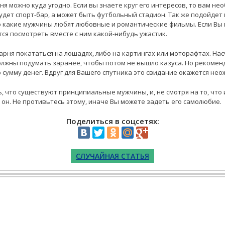
ня можно куда угодно. Если вы знаете круг его интересов, то вам н
удет спорт-бар, а может быть футбольный стадион. Так же подойдет
 какие мужчины любят любовные и романтические фильмы. Если Вы п
ется посмотреть вместе с ним какой-нибудь ужастик.
рня покататься на лошадях, либо на картингах или моторафтах. Насч
лжны подумать заранее, чтобы потом не вышло казуса. Но рекоменду
 сумму денег. Вдруг для Вашего спутника это свидание окажется не
, что существуют принципиальные мужчины, и, не смотря на то, что 
 он. Не противьтесь этому, иначе Вы можете задеть его самолюбие.
Поделиться в соцсетях:
СЛУЧАЙНАЯ СТАТЬЯ