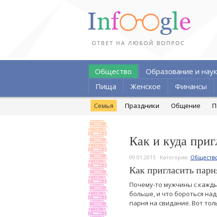
Общество
Образование и наук
Пища
Женское
Финансы
Семья
Праздники
Общение
П
Как и куда приг
09.01.2015
Категория:
Обществ
Как пригласить парн
Почему-то мужчины с кажды
больше, и что бороться надо
парня на свидание. Вот тол