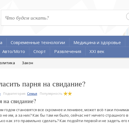
а
Современные технологии
Медицина и здоровье
Авто/Мото
Спорт
Развлечения
XXI век
олитика
Закон
ласить парня на свидание?
о
Подкатегория:
Семья
Популярность
я на свидание?
м годом становятся все скромнее и ленивее, может всё-таки понима
 не им, а за них? Как бы там ни было, сейчас нет ничего страшного в
ько как это правильно сделать? Как подойти первой и не задеть ег