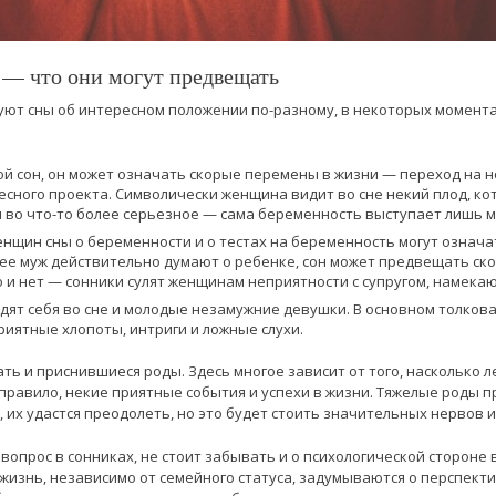
 — что они могут предвещать
уют сны об интересном положении по-разному, в некоторых момента
ой сон, он может означать скорые перемены в жизни — переход на 
есного проекта. Символически женщина видит во сне некий плод, ко
я во что-то более серьезное — сама беременность выступает лишь 
нщин сны о беременности и о тестах на беременность могут означат
 ее муж действительно думают о ребенке, сон может предвещать ск
о и нет — сонники сулят женщинам неприятности с супругом, намекаю
ят себя во сне и молодые незамужние девушки. В основном толкова
иятные хлопоты, интриги и ложные слухи.
ь и приснившиеся роды. Здесь многое зависит от того, насколько л
 правило, некие приятные события и успехи в жизни. Тяжелые роды 
их удастся преодолеть, но это будет стоить значительных нервов и 
вопрос в сонниках, не стоит забывать и о психологической стороне
изнь, независимо от семейного статуса, задумываются о перспект