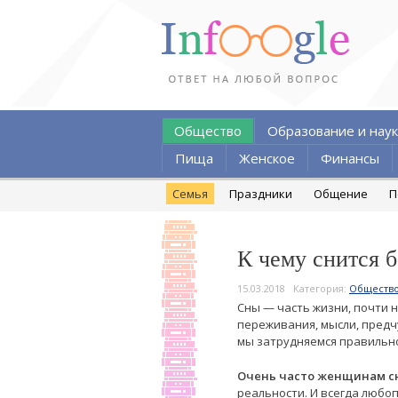
Общество
Образование и наук
Пища
Женское
Финансы
Семья
Праздники
Общение
П
К чему снится 
15.03.2018
Категория:
Обществ
Сны — часть жизни, почти 
переживания, мысли, пред
мы затрудняемся правильно
Очень часто женщинам с
реальности. И всегда любо