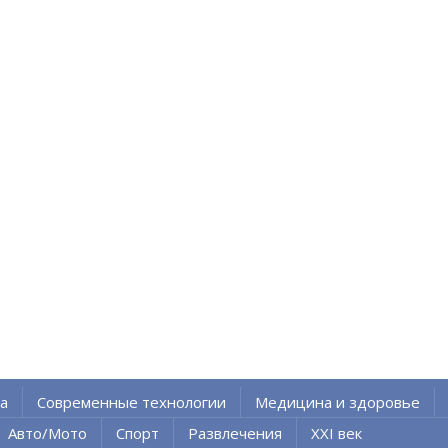
а
Современные технологии
Медицина и здоровье
Авто/Мото
Спорт
Развлечения
XXI век