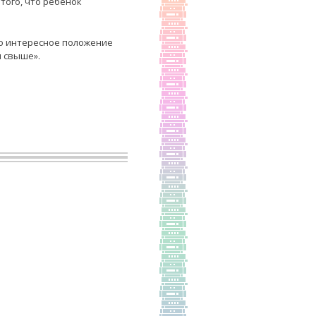
того, что ребенок
про интересное положение
 свыше».