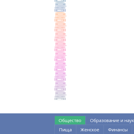
Общество
Образование и наук
Пища
Женское
Финансы