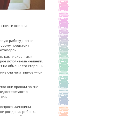
х почти все они
новую работу, новые
торому предстоит
метафорой.
ь как плохое, так и
орое исполнение желаний.
т на обман с его стороны.
ние сна негативное — он
егко они прошли во сне —
предостерегают о
сил.
 вопроса. Женщины,
иве рождения ребенка