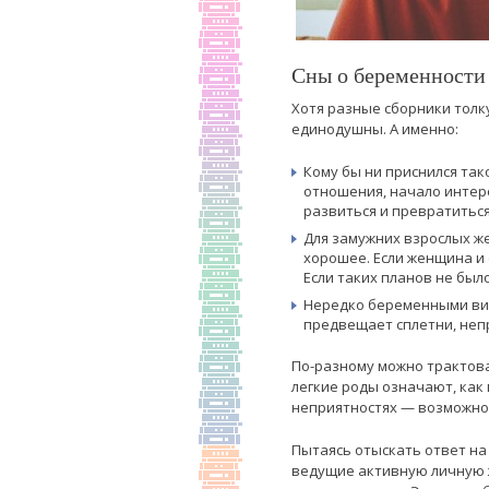
Сны о беременности
Хотя разные сборники толк
единодушны. А именно:
Кому бы ни приснился так
отношения, начало интер
развиться и превратитьс
Для замужних взрослых же
хорошее. Если женщина и
Если таких планов не был
Нередко беременными вид
предвещает сплетни, непр
По-разному можно трактоват
легкие роды означают, как
неприятностях — возможно, 
Пытаясь отыскать ответ на 
ведущие активную личную ж