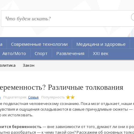
а
Современные технологии
Медицина и здоровье
Авто/Мото
Спорт
Развлечения
XXI век
олитика
Закон
беременность? Различные толкования
о
Подкатегория:
Семья
Популярность
не подвластная человеческому сознанию. Пока мозг отдыхает, наши
чувствия и ощущения складываются в самые причудливые сюжеты — 
 их истолковать.
нится беременность
— вне зависимости от того, думают ли они о р
пытно разобраться — к чему такой сон? Расскажем об основных толк