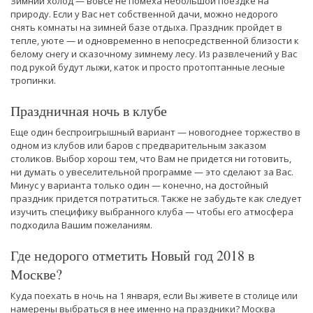
Зимний холод — вовсе не помеха небольшой поездке на
природу. Если у Вас нет собственной дачи, можно недорого
снять комнаты на зимней базе отдыха. Праздник пройдет в
тепле, уюте — и одновременно в непосредственной близости к
белому снегу и сказочному зимнему лесу. Из развлечений у Вас
под рукой будут лыжи, каток и просто протоптанные лесные
тропинки.
Праздничная ночь в клубе
Еще один беспроигрышный вариант — новогоднее торжество в
одном из клубов или баров с предварительным заказом
столиков. Выбор хорош тем, что Вам не придется ни готовить,
ни думать о увеселительной программе — это сделают за Вас.
Минус у варианта только один — конечно, на достойный
праздник придется потратиться. Также не забудьте как следует
изучить специфику выбранного клуба — чтобы его атмосфера
подходила Вашим пожеланиям.
Где недорого отметить Новый год 2018 в
Москве?
Куда поехать в ночь на 1 января, если Вы живете в столице или
намерены выбраться в нее именно на праздники? Москва