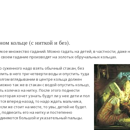
ом кольце (с ниткой и без).
кое множество гаданий. Можно гадать на детей, в частности, даже н
 своем гадание производят на золотых обручальных кольцах.
о суженного надо взять обычный стакан, без
лить в него три четверти воды и опустить туда
олгом вглядывании в центре кольца должен
можно так же в стакан с водой опустить кольцо,
ть колечко на нитку. После этого поднести
которая хочет узнать будут ли у нее дети и пол
тся вперед-назад, то надо ждать мальчика,
если же стоит на месте, то увы, детей не будет.
 подвесить его на нитку и постепенно
оединяются большой и указательный пальцы.