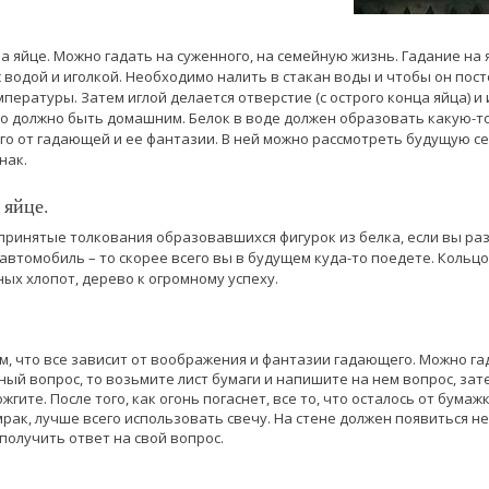
а яйце. Можно гадать на суженного, на семейную жизнь. Гадание на 
 водой и иголкой. Необходимо налить в стакан воды и чтобы он посто
ературы. Затем иглой делается отверстие (с острого конца яйца) и 
цо должно быть домашним. Белок в воде должен образовать какую-то 
его от гадающей и ее фантазии. В ней можно рассмотреть будущую с
нак.
 яйце.
ринятые толкования образовавшихся фигурок из белка, если вы раз
автомобиль – то скорее всего вы в будущем куда-то поедете. Кольцо
ных хлопот, дерево к огромному успеху.
м, что все зависит от воображения и фантазии гадающего. Можно гад
ый вопрос, то возьмите лист бумаги и напишите на нем вопрос, зате
гите. После того, как огонь погаснет, все то, что осталось от бумажк
ак, лучше всего использовать свечу. На стене должен появиться нек
получить ответ на свой вопрос.