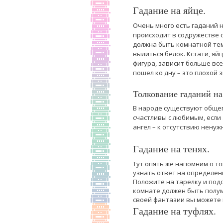
Гадание на яйце.
Очень много есть гаданий н
происходит в содружестве с
должна быть комнатной темп
вылиться белок. Кстати, яй
фигура, зависит больше вс
пошел ко дну – это плохой з
Толкование гаданий на
В народе существуют общеп
счастливы с любимым, если 
ангел – к отсутствию ненуж
Гадание на тенях.
Тут опять же напомним о то
узнать ответ на определенн
Положите на тарелку и подож
комнате должен быть полумр
своей фантазии вы можете 
Гадание на туфлях.