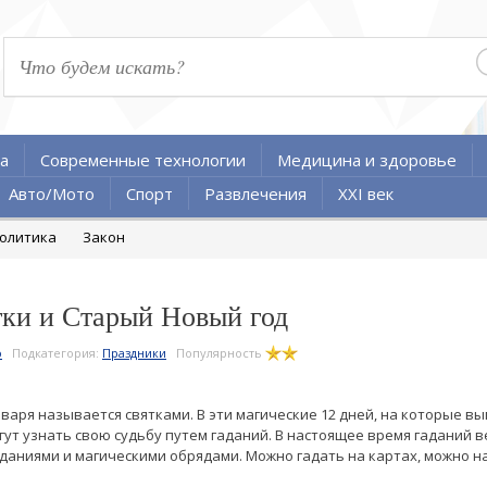
а
Современные технологии
Медицина и здоровье
Авто/Мото
Спорт
Развлечения
XXI век
олитика
Закон
тки и Старый Новый год
о
Подкатегория:
Праздники
Популярность
января называется святками. В эти магические 12 дней, на которые в
гут узнать свою судьбу путем гаданий. В настоящее время гаданий 
даниями и магическими обрядами. Можно гадать на картах, можно на 