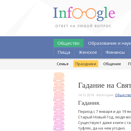
Общество
Образование и наук
Пища
Женское
Финансы
Семья
Праздники
Общение
П
Гадание на Свя
14.12.2014
Категория:
Обществ
Гадания.
Период с 7 января и до 19 
Старый Новый Год, люди мо
Существуют даже книги с га
туфлях, да на чем угодно.