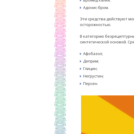
Бромид калия;
Адонис-бром.
Эти средства действуют мо
осторожностью.
В категорию безрецептурн
синтетической основой. Сре
Афобазол;
Деприм;
Глицин;
Негрустин;
Персен.