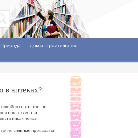
Природа
Дом и строительство
о в аптеках?
спокойно спать, трезво
жно просто сесть и
льств никак нельзя.
таточно сильные препараты