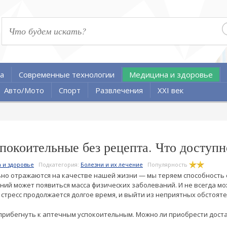
а
Современные технологии
Медицина и здоровье
Авто/Мото
Спорт
Развлечения
XXI век
покоительные без рецепта. Что доступн
 и здоровье
Подкатегория:
Болезни и их лечение
Популярность
но отражаются на качестве нашей жизни — мы теряем способность 
ний может появиться масса физических заболеваний. И не всегда мо
 стресс продолжается долгое время, и выйти из неприятных обстояте
л прибегнуть к аптечным успокоительным. Можно ли приобрести дос