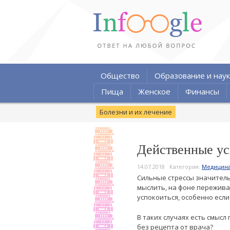
Общество
Образование и наук
Пища
Женское
Финансы
Болезни и их лечение
Действенные ус
14.07.2018
Категория:
Медицина
Сильные стрессы значитель
мыслить, на фоне пережива
успокоиться, особенно если
В таких случаях есть смыс
без рецепта от врача?