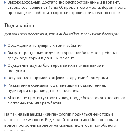
Высокодоходный. Достаточно распространенный вариант,
ставка составляет от 15 до 60 процентов в месяц. Вероятность
прекращения работы в короткие сроки значительно выше.
Виды хайпа.
Для примера расскажем, какие виды хайпа используют блоггеры
:
Обсуждение популярных тем и событий.
Выпуск трендовых видео, которые наиболее востребованы
среди аудитории в данный момент.
Осуждение других блоггеров за их высказывания и
поступки.
Вступление в прямой конфликт с другими блоггерами.
Разжигание скандала, с дальнейшим подключением
аудитории к травле данного человека.
Многие не против устроить шоу, вроде боксерского поединка
с оппонентом или реп-батла.
На так называемом «хайпе» смогли подняться некоторые
известные личности. Ряд людей, связанных с Интернетом, и
вовсе построили карьеру на скандалах, чтобы приобрести
известность.