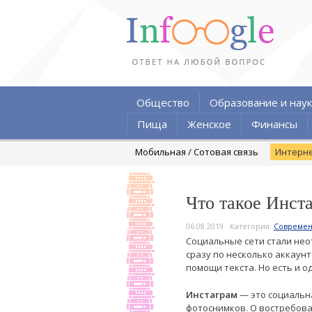
Общество
Образование и наук
Пища
Женское
Финансы
Мобильная / Сотовая связь
Интерн
Что такое Инст
06.08.2019
Категория:
Современ
Социальные сети стали не
сразу по несколько аккаун
помощи текста. Но есть и 
Инстаграм
— это социальн
фотоснимков. О востребова