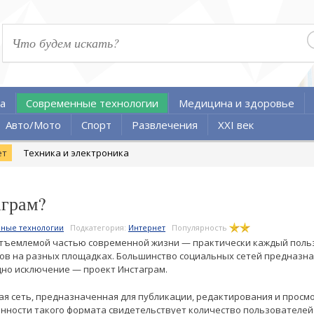
а
Современные технологии
Медицина и здоровье
Авто/Мото
Спорт
Развлечения
XXI век
ет
Техника и электроника
аграм?
ные технологии
Подкатегория:
Интернет
Популярность
отъемлемой частью современной жизни — практически каждый поль
тов на разных площадках. Большинство социальных сетей предназн
одно исключение — проект Инстаграм.
ая сеть, предназначенная для публикации, редактирования и прос
нности такого формата свидетельствует количество пользователей