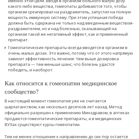
именно этой цели. Вводя в организм больного малую дозу
какого-либо вещества, гомеопаты добиваются того, чтобы
организм среагировал на раздражитель, запустил на полную
мощность иммунную систему. При этом успешная победа
должна быть одержана не только над введенным веществом-
раздражителем, но и над болезнью, оказывающей на
организм такой же негативный эффект, как и примененный
препарат.
Гомеопатические препараты всегда вводятся в организм в
очень малых дозах. Это важно, потому что от этого напрямую
зависит эффективность лечения. Чем выше дозировка
препарата — тем меньше шанс, что болезнь удастся
победить, и наоборот.
Как относится к гомеопатии медицинское
сообщество?
В настоящий момент гомеопатия уже не считается
шарлатанством, как несколько десятков лет назад. Метод
официально разрешен к применению Минздравом, в аптеках
продаются гомеопатические препараты, а в медицинских
ВУЗах существуют курсы гомеопатии.
Тем не менее отношение к направлению до сих пор остается