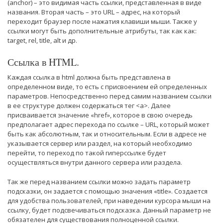
(anchor) – это видимая часть ссылки, представленная в виде
названия. Вторая часть – это URL – адрес, на который
переходит браузер после нажатия клавиши мыши. Также у
ссылки могут быть дополнительные атрибуты, так как как:
target, rel, title, alt и др.
Ссылка в HTML.
Каждая ссылка в html должна быть представлена в
определенном виде, то есть с присвоением ей определенных
параметров. Непосредственно перед самим названием ссылки
в ее структуре должен содержаться тег <а>. Далее
присваивается значение «href», которое в свою очередь
предполагает адрес перехода по ссылке – URL, который может
быть как абсолютным, так и относительным. Если в адресе не
указывается сервер или раздел, на который необходимо
перейти, то переход по такой гиперссылке будет
осуществляться внутри данного сервера или раздела.
Так же перед названием ссылки можно задать параметр
подсказки, он задается с помощью значения «title». Создается
для удобства пользователей, при наведении курсора мыши на
ссылку, будет подсвечиваться подсказка. Данный параметр не
обязателен для существования полноценной ссылки.