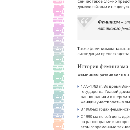
Сейчас такое сложно предс
домохозяйками и не допуск
Феминизм
– эт
латинского fem
Также феминизмом называю
ликвидации превосходства
История феминизма
Феминизм развивался в 3 
1775-1783 гг. Во время В
государства. Главой дви
равноправия и отвергли 
женщин участвовать в вы
В 1960-ых годах феминист
С 1990-ых по сей день ид
за равноправие и искорен
этом современные технол