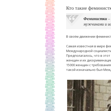
Кто такие феминист
Феминистки
– 
мужчинами и и
В своём движении феминист
Самая известная в мире фе
Международной социалисти
Предполагалось, что в это
женщин и их дискриминации
15000 женщин с требования
такой изначально был Меж