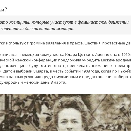
ки?
это женщины, которые участвуют в феминистском движении, б
скоренители дискриминации женщин.
ки используют громкие заявления в прессе, шествия, протестные д
министка – немецкая коммунистка
Клара Цеткин
. Именно она в 1910
ческой женской конференции предложила учредить международный
т день женщины будут митинговать, привлекать внимание к своим 
. Датой выбрали 8 марта, в честь событий 1908 года, когда по Нью
ми о равных условиях труда с мужчинами и предоставления избират
дународный женский день 8 марта…