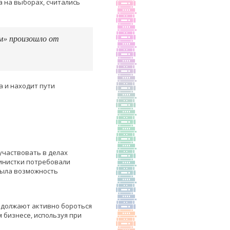
а на выборах, считались
м» произошло от
 и находит пути
 участвовать в делах
министки потребовали
была возможность
родолжают активно бороться
 бизнесе, используя при