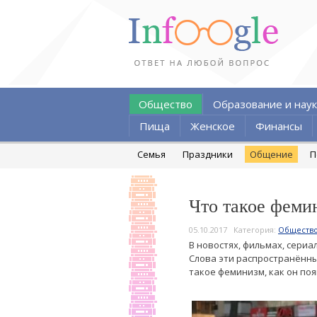
Общество
Образование и наук
Пища
Женское
Финансы
Семья
Праздники
Общение
П
Что такое феми
05.10.2017
Категория:
Обществ
В новостях, фильмах, сериа
Слова эти распространённы
такое феминизм, как он поя