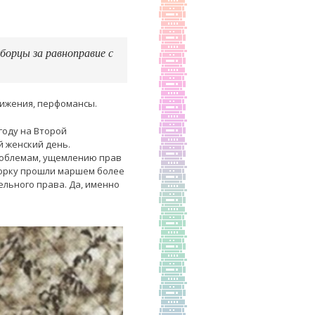
орцы за равноправие с
вижения, перфомансы.
 году на Второй
 женский день.
проблемам, ущемлению прав
-Йорку прошли маршем более
ельного права. Да, именно