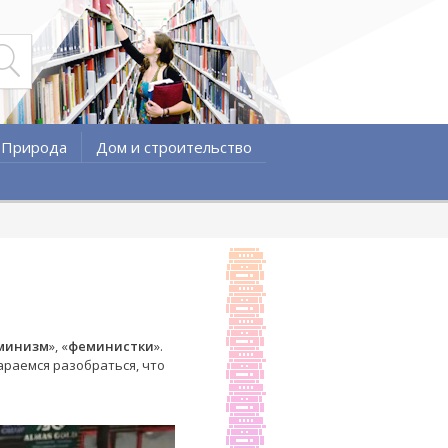
Природа
Дом и строительство
минизм
», «
феминистки
».
араемся разобраться, что