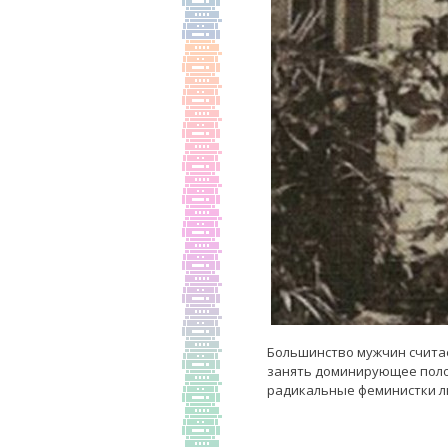
Большинство мужчин считае
занять доминирующее полож
радикальные феминистки лю