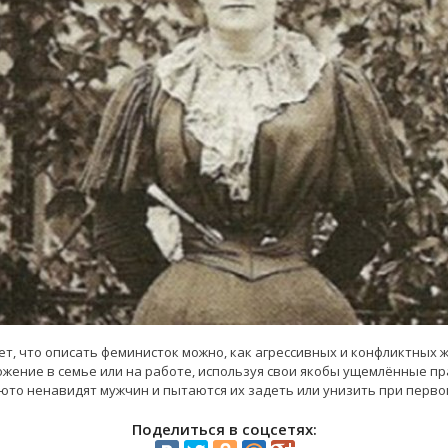
т, что описать феминисток можно, как агрессивных и конфликтных 
ение в семье или на работе, используя свои якобы ущемлённые пр
то ненавидят мужчин и пытаются их задеть или унизить при перво
Поделиться в соцсетях: