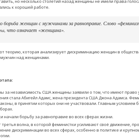
тавить, но несколько столетий назад женщины не имели права голос
ались к хорошей работе.
о борьба женщин с мужчинами за равноправие. Слово «феминиз
ina, что означает «женщина».
т теорию, которая анализирует дискриминацию женщин в общества
 мужчин над женщинами.
этапа:
ойны за независимость США женщины заявили о том, что имеют право
жения стала Абигейл Адамс, жена президента США Джона Адамса. Фе
законы, в принятии которых они не участвовали. Главным условием 
борах.
ки начали борьбу за равноправие во всех сферах жизни.
ёт третья волна, в которой феминистки усиливают своё движение, п
ение дискриминации во всех сферах, особенно в политике и крупном
огии.