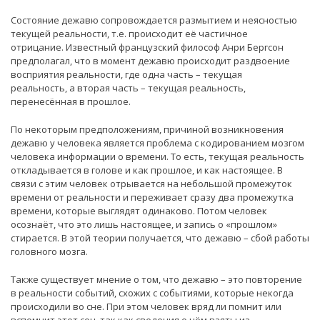
Состояние дежавю сопровождается размытием и неясностью
текущей реальности, т.е. происходит её частичное
отрицание. Известный французский философ Анри Бергсон
предполагал, что в момент дежавю происходит раздвоение
восприятия реальности, где одна часть – текущая
реальность, а вторая часть – текущая реальность,
перенесённая в прошлое.
По некоторым предположениям, причиной возникновения
дежавю у человека является проблема с кодированием мозгом
человека информации о времени. То есть, текущая реальность
откладывается в голове и как прошлое, и как настоящее. В
связи с этим человек отрывается на небольшой промежуток
времени от реальности и переживает сразу два промежутка
времени, которые выглядят одинаково. Потом человек
осознаёт, что это лишь настоящее, и запись о «прошлом»
стирается. В этой теории получается, что дежавю – сбой работы
головного мозга.
Также существует мнение о том, что дежавю – это повторение
в реальности событий, схожих с событиями, которые некогда
происходили во сне. При этом человек вряд ли помнит или
вспомнит этот сон, так как сведения о нём взяты из