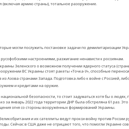
 (включая армию страны), тотальное разоружение.
оторые могли послужить постановке задачи по демилитаризации Укр
русофобскими настроениями, разжигание ненависти к россиянам.
краины Зеленского о возможном получении ядерного статуса (стран
 вооружении ВС Украины стоят ракеты «Точка-У», способные перенос
из Азова странами Запада. Подготовка либо к войне с Россией, либо
ружием и кредитами на оружие.
й национальной безопасности, то стоит задуматься хотя бы о людях
ко за январь 2022 года территории ДНР была обстреляна 61 раз. Это н
ения огня со стороны вооружённых формирований Украины.
Великобритания и их сателлиты ведут прокси-войну против России 
 годы. Сейчас в США даже не отрицают того, что помогли Украине с