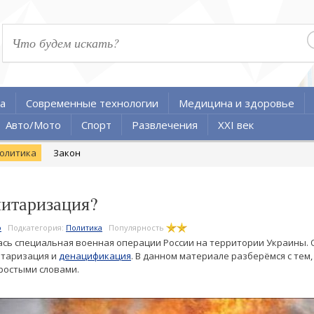
а
Современные технологии
Медицина и здоровье
Авто/Мото
Спорт
Развлечения
XXI век
олитика
Закон
литаризация?
о
Подкатегория:
Политика
Популярность
лась специальная военная операции России на территории Украины
итаризация и
денацификация
. В данном материале разберёмся с тем,
ростыми словами.