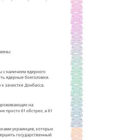
аины:
ы с наличием ядерного
ить ядерные боеголовки.
 к зачистке Донбасса.
, проживающих на
е просто 61 обстрел, а 61
руками украинцев, которых
овершить государственный