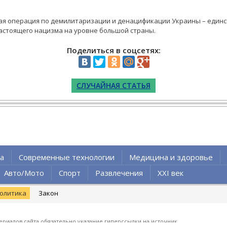
ная операция по демилитаризации и денацификации Украины – един
астоящего нацизма на уровне большой страны.
Поделиться в соцсетях:
СЛУЧАЙНАЯ СТАТЬЯ
а
Современные технологии
Медицина и здоровье
Авто/Мото
Спорт
Развлечения
XXI век
олитика
Закон
ериалов сайта обязательно указание гиперссылки на источник.