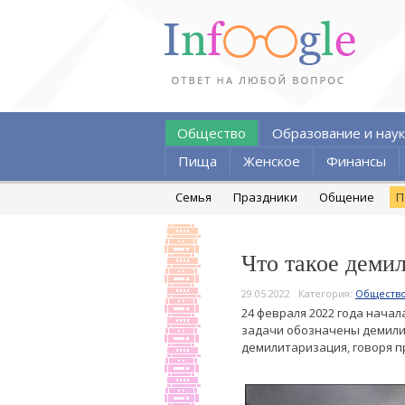
Общество
Образование и наук
Пища
Женское
Финансы
Семья
Праздники
Общение
П
Что такое деми
29.05.2022
Категория:
Обществ
24 февраля 2022 года нача
задачи обозначены демил
демилитаризация, говоря п