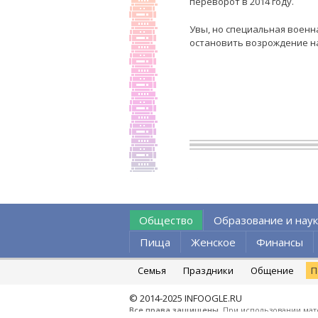
переворот в 2014 году.
Увы, но специальная воен
остановить возрождение н
Общество
Образование и наук
Пища
Женское
Финансы
Семья
Праздники
Общение
П
© 2014-2025
INFOOGLE.RU
Все права защищены
. При использовании мат