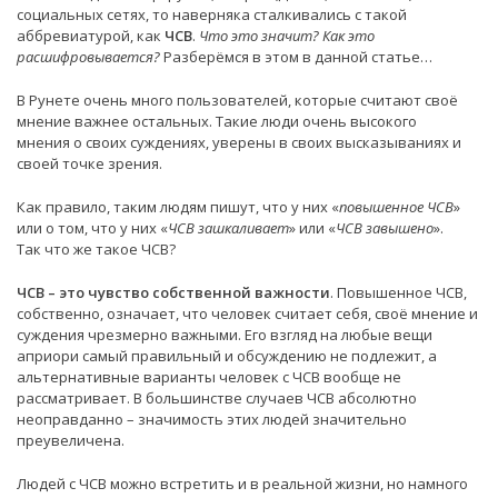
социальных сетях, то наверняка сталкивались с такой
аббревиатурой, как
ЧСВ
.
Что это значит? Как это
расшифровывается?
Разберёмся в этом в данной статье…
В Рунете очень много пользователей, которые считают своё
мнение важнее остальных. Такие люди очень высокого
мнения о своих суждениях, уверены в своих высказываниях и
своей точке зрения.
Как правило, таким людям пишут, что у них «
повышенное ЧСВ
»
или о том, что у них «
ЧСВ зашкаливает
» или «
ЧСВ завышено
».
Так что же такое ЧСВ?
ЧСВ – это чувство собственной важности
. Повышенное ЧСВ,
собственно, означает, что человек считает себя, своё мнение и
суждения чрезмерно важными. Его взгляд на любые вещи
априори самый правильный и обсуждению не подлежит, а
альтернативные варианты человек с ЧСВ вообще не
рассматривает. В большинстве случаев ЧСВ абсолютно
неоправданно – значимость этих людей значительно
преувеличена.
Людей с ЧСВ можно встретить и в реальной жизни, но намного