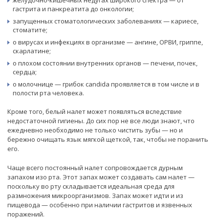
желудочно-кишечных недугах широкого спектра — от
гастрита и панкреатита до онкологии;
запущенных стоматологических заболеваниях — кариесе,
стоматите;
о вирусах и инфекциях в организме — ангине, ОРВИ, гриппе,
скарлатине;
о плохом состоянии внутренних органов — печени, почек,
сердца;
о молочнице — грибок candida проявляется в том числе и в
полости рта человека.
Кроме того, белый налет может появляться вследствие
недостаточной гигиены. До сих пор не все люди знают, что
ежедневно необходимо не только чистить зубы — но и
бережно очищать язык мягкой щеткой, так, чтобы не поранить
его.
Чаще всего постоянный налет сопровождается дурным
запахом изо рта. Этот запах может создавать сам налет —
поскольку во рту складывается идеальная среда для
размножения микроорганизмов. Запах может идти и из
пищевода — особенно при наличии гастритов и язвенных
поражений.