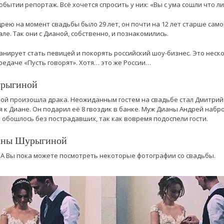
обытии репортаж. Всё хочется спросить у них: «Вы с ума сошли что ли
ею на момент свадьбы было 29 лет, он почти на 12 лет старше сам
е. Так они с Дианой, собственно, и познакомились.
нирует стать певицей и покорять российский шоу-бизнес. Это неско
редаче «Пусть говорят». Хотя… это же России…
урыгиной
й произошла драка. Неожиданным гостем на свадьбе стал Дмитрий 
 к Диане. Он подарил её 8 гвоздик в банке. Муж Дианы Андрей набро
 обошлось без пострадавших, так как вовремя подоспели гости.
ианы Шурыгиной
А Вы пока можете посмотреть некоторые фотографии со свадьбы.