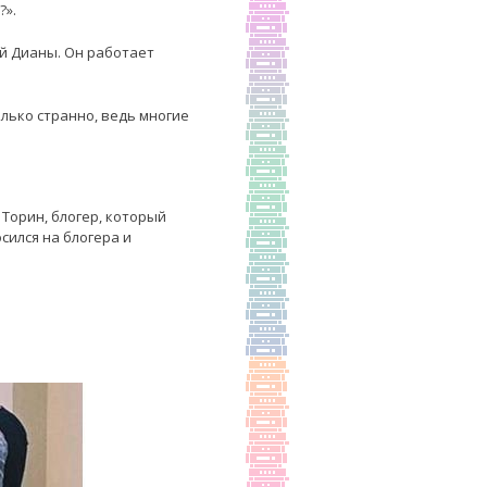
?».
ой Дианы. Он работает
лько странно, ведь многие
Торин, блогер, который
сился на блогера и