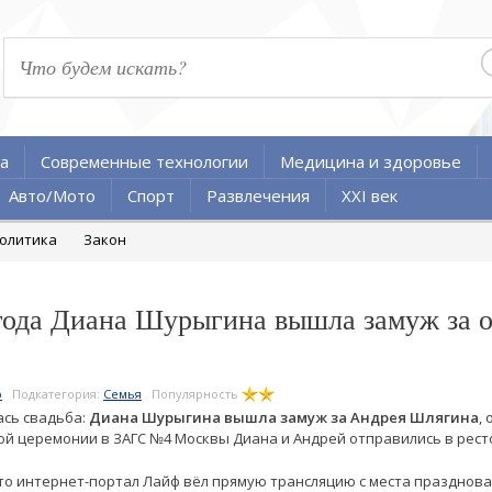
а
Современные технологии
Медицина и здоровье
Авто/Мото
Спорт
Развлечения
XXI век
олитика
Закон
 года Диана Шурыгина вышла замуж за 
о
Подкатегория:
Семья
Популярность
лась свадьба:
Диана Шурыгина вышла замуж за Андрея Шлягина
,
ой церемонии в ЗАГС №4 Москвы Диана и Андрей отправились в рест
что интернет-портал Лайф вёл прямую трансляцию с места празднова