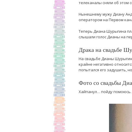
телеканалы сняли об этом с
Нынешнему мужу Диану Андр
оператором на Первом канал
Теперь Диана Шурыгина пла
слышали голос Дианы на пе
Драка на свадьбе Ш
На свадьбе Дианы Шурыгино
крайне негативно относится
попытался его задушить, но
Фото со свадьбы Д
Хайпанул… пойду помоюсь. 