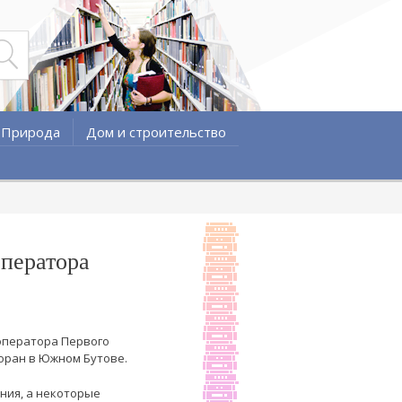
Природа
Дом и строительство
оператора
 оператора Первого
оран в Южном Бутове.
ния, а некоторые