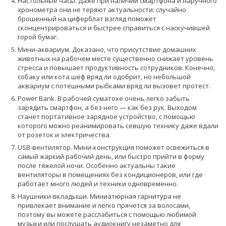
Настольные часы. Даже при наличии смартфона и наручного
хронометра они не теряют актуальности: случайно
брошенный на циферблат взгляд поможет
сконцентрироваться и быстрее справиться с наскучившей
горой бумаг.
Мини-аквариум. Доказано, что присутствие домашних
животных на рабочем месте существенно снижает уровень
стресса и повышает продуктивность сотрудников. Конечно,
собаку или кота шеф вряд ли одобрит, но небольшой
аквариум с потешными рыбками вряд ли вызовет протест.
Power Bank. В рабочей суматохе очень легко забыть
зарядить смартфон, а без него — как без рук. Выходом
станет портативное зарядное устройство, с помощью
которого можно реанимировать севшую технику даже вдали
от розеток и электричества.
USB-вентилятор. Мини-конструкция поможет освежиться в
самый жаркий рабочий день, или быстро прийти в форму
после тяжелой ночи. Особенно актуальны такие
вентиляторы в помещениях без кондиционеров, или где
работает много людей и техники одновременно.
Наушники-вкладыши. Миниатюрная гарнитура не
привлекает внимание и легко прячется за волосами,
поэтому вы можете расслабиться с помощью любимой
музыки или послушать аудиокнигу незаметно для