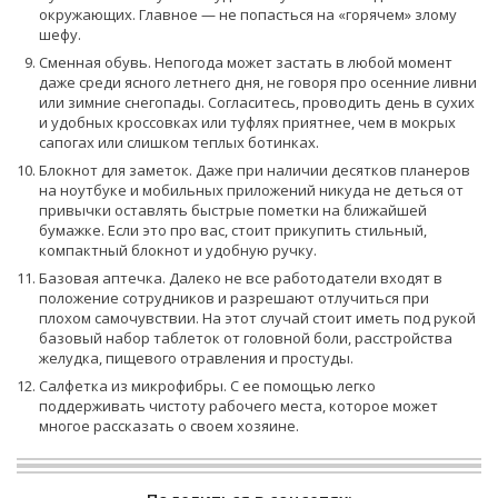
окружающих. Главное — не попасться на «горячем» злому
шефу.
Сменная обувь. Непогода может застать в любой момент
даже среди ясного летнего дня, не говоря про осенние ливни
или зимние снегопады. Согласитесь, проводить день в сухих
и удобных кроссовках или туфлях приятнее, чем в мокрых
сапогах или слишком теплых ботинках.
Блокнот для заметок. Даже при наличии десятков планеров
на ноутбуке и мобильных приложений никуда не деться от
привычки оставлять быстрые пометки на ближайшей
бумажке. Если это про вас, стоит прикупить стильный,
компактный блокнот и удобную ручку.
Базовая аптечка. Далеко не все работодатели входят в
положение сотрудников и разрешают отлучиться при
плохом самочувствии. На этот случай стоит иметь под рукой
базовый набор таблеток от головной боли, расстройства
желудка, пищевого отравления и простуды.
Салфетка из микрофибры. С ее помощью легко
поддерживать чистоту рабочего места, которое может
многое рассказать о своем хозяине.